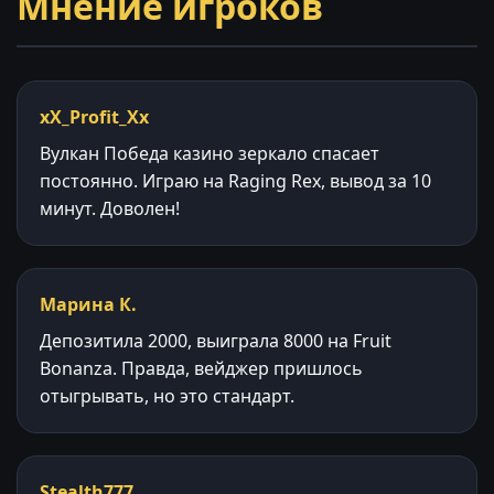
Мнение игроков
xX_Profit_Xx
Вулкан Победа казино зеркало спасает
постоянно. Играю на Raging Rex, вывод за 10
минут. Доволен!
Марина К.
Депозитила 2000, выиграла 8000 на Fruit
Bonanza. Правда, вейджер пришлось
отыгрывать, но это стандарт.
Stealth777