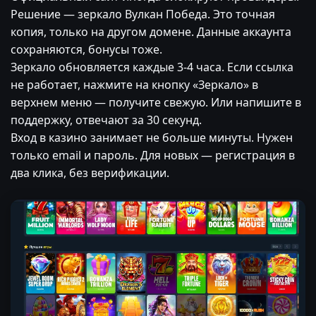
Решение — зеркало Вулкан Победа. Это точная
копия, только на другом домене. Данные аккаунта
сохраняются, бонусы тоже.
Зеркало обновляется каждые 3-4 часа. Если ссылка
не работает, нажмите на кнопку «Зеркало» в
верхнем меню — получите свежую. Или напишите в
поддержку, отвечают за 30 секунд.
Вход в казино занимает не больше минуты. Нужен
только email и пароль. Для новых — регистрация в
два клика, без верификации.