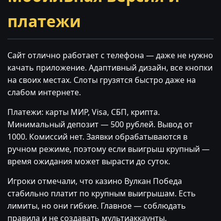
платежи
Сайт отлично работает с телефона — даже не нужно
качать приложение. Адаптивный дизайн, все кнопки
на своих местах. Слоты грузятся быстро даже на
слабом интернете.
Платежи: карты МИР, Visa, СБП, крипта.
Минимальный депозит — 500 рублей. Вывод от
1000. Комиссий нет. Заявки обрабатываются в
ручном режиме, поэтому если выигрыш крупный —
время ожидания может вырасти до суток.
Игроки отмечали, что казино Вулкан Победа
стабильно платит по крупным выигрышам. Есть
лимиты, но они гибкие. Главное — соблюдать
правила и не создавать мультиаккаунты.