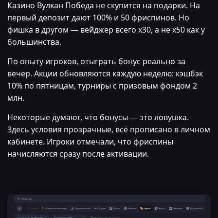
Казино Вулкан Победа не скупится на подарки. На
первый депозит дают 100% и 50 фриспинов. Но
фишка в другом — вейджер всего x30, а не x50 как у
большинства.
По опыту игроков, отыграть бонус реально за
вечер. Акции обновляются каждую неделю: кэшбэк
10% по пятницам, турниры с призовым фондом 2
млн.
Некоторые думают, что бонусы — это ловушка.
Здесь условия прозрачные, всё прописано в личном
кабинете. Игроки отмечали, что фриспины
начисляются сразу после активации.