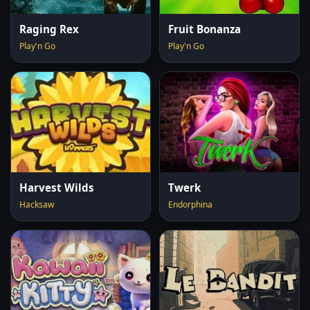
Raging Rex
Fruit Bonanza
Play'n Go
Play'n Go
Harvest Wilds
Twerk
Hacksaw
Endorphina